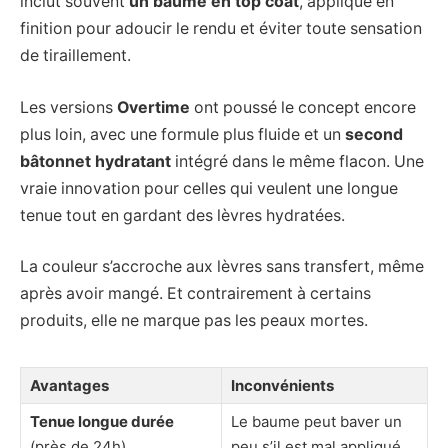
inclut souvent
un baume en top coat
, appliqué en
finition pour adoucir le rendu et éviter toute sensation
de tiraillement.
Les versions
Overtime
ont poussé le concept encore
plus loin, avec une formule plus fluide et un
second
bâtonnet hydratant
intégré dans le même flacon. Une
vraie innovation pour celles qui veulent une longue
tenue tout en gardant des lèvres hydratées.
La couleur s’accroche aux lèvres sans transfert, même
après avoir mangé. Et contrairement à certains
produits, elle ne marque pas les peaux mortes.
Avantages
Inconvénients
Tenue longue durée
Le baume peut baver un
(près de 24h)
peu s’il est mal appliqué